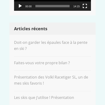
00:00
14:15
Articles récents
Doit-on garder les épaules face à la pente
en ski ?
Faites-vous votre propre bilan ?
Présentation des Volkl Racetiger SL, un de
mes skis favoris !
Les skis que j’utilise ! Présentation