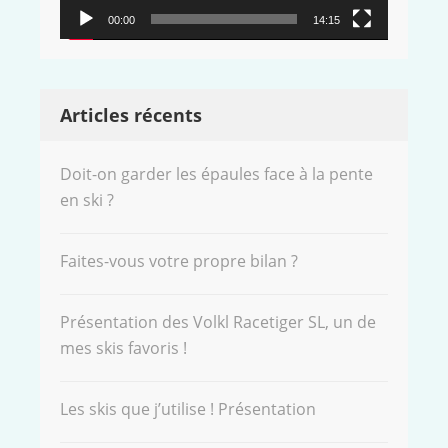
00:00
14:15
Articles récents
Doit-on garder les épaules face à la pente
en ski ?
Faites-vous votre propre bilan ?
Présentation des Volkl Racetiger SL, un de
mes skis favoris !
Les skis que j’utilise ! Présentation