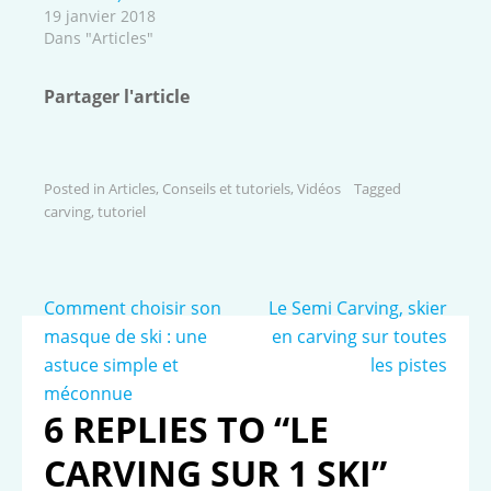
19 janvier 2018
Dans "Articles"
Partager l'article
Posted in
Articles
,
Conseils et tutoriels
,
Vidéos
Tagged
carving
,
tutoriel
Navigation
Comment choisir son
Le Semi Carving, skier
de
masque de ski : une
en carving sur toutes
astuce simple et
les pistes
l’article
méconnue
6 REPLIES TO “LE
CARVING SUR 1 SKI”