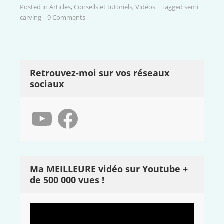
Posted in
Articles
,
Conseils et tutoriels
,
Vidéos
Tagged
semi
carving
9 Comments
Retrouvez-moi sur vos réseaux
sociaux
YouTube
Facebook
Ma MEILLEURE vidéo sur Youtube +
de 500 000 vues !
Lecteur
vidéo