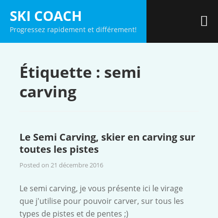
Skip
SKI COACH
to
M
Progressez rapidement et différement!
content
Étiquette :
semi
carving
Le Semi Carving, skier en carving sur
toutes les pistes
Posted on
21 décembre 2016
Le semi carving, je vous présente ici le virage
que j'utilise pour pouvoir carver, sur tous les
types de pistes et de pentes ;)